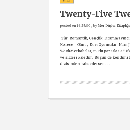
DIZI
Twenty-Five Twen
posted on
16:25:00
, by
Mor Düşler Kitaplığı
Tür: Romantik, Gençlik, DramaYayıncı: 
Korece - Güney KoreOyuncular: Nam J
WookMerhabalar, mutlu pazarlar <3Ufak
ve sizleri özledim. Bugün de kendimi
dizisinden bahsedersem ...