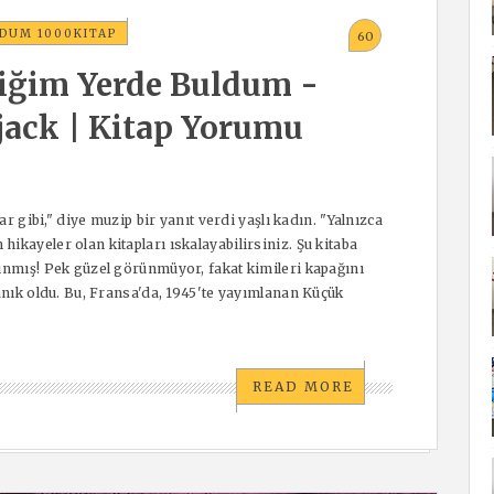
LDUM 1000KITAP
60
iğim Yerde Buldum -
jack | Kitap Yorumu
ar gibi," diye muzip bir yanıt verdi yaşlı kadın. "Yalnızca
ikayeler olan kitapları ıskalayabilirsiniz. Şu kitaba
şınmış! Pek güzel görünmüyor, fakat kimileri kapağını
tanık oldu. Bu, Fransa'da, 1945'te yayımlanan Küçük
READ MORE