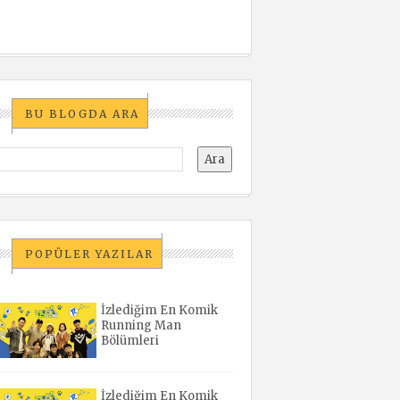
BU BLOGDA ARA
POPÜLER YAZILAR
İzlediğim En Komik
Running Man
Bölümleri
İzlediğim En Komik