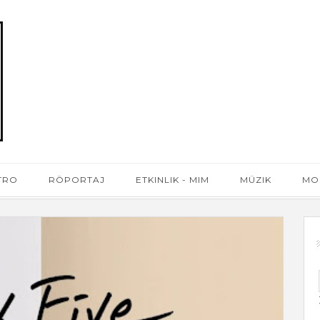
ATRO
RÖPORTAJ
ETKINLIK - MIM
MÜZIK
MO