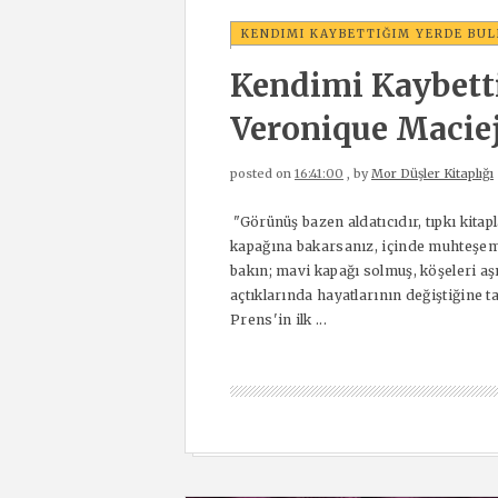
KENDIMI KAYBETTIĞIM YERDE BU
Kendimi Kaybett
Veronique Macie
posted on
16:41:00
, by
Mor Düşler Kitaplığı
"Görünüş bazen aldatıcıdır, tıpkı kitapl
kapağına bakarsanız, içinde muhteşem h
bakın; mavi kapağı solmuş, köşeleri a
açtıklarında hayatlarının değiştiğine 
Prens'in ilk ...