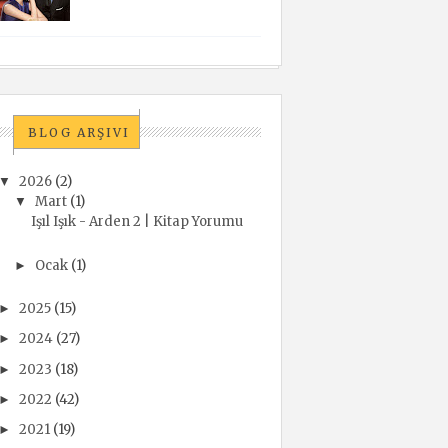
BLOG ARŞIVI
2026
(2)
▼
Mart
(1)
▼
Işıl Işık - Arden 2 | Kitap Yorumu
Ocak
(1)
►
2025
(15)
►
2024
(27)
►
2023
(18)
►
2022
(42)
►
2021
(19)
►