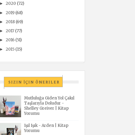
2020
(72)
►
2019
(68)
►
2018
(69)
►
2017
(77)
►
2016
(51)
►
2015
(15)
►
SIZIN İÇIN ÖNERILER
Mutluluğa Giden Yol Çakıl
Taşlarıyla Doludur -
Shelley Greiver | Kitap
Yorumu
Işıl Işık - Arden | Kitap
Yorumu