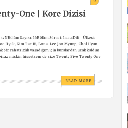
54
ty-One | Kore Dizisi
tvNBölüm Sayısı: 16Bölüm Süresi: 1 saatDili - Ülkesi:
oo Hyuk, Kim Tae Ri, Bona, Lee Joo Myung, Choi Hyun
 bir rahatsızlık yaşadığım için buralardan uzak kaldım
 biraz miskin hissetsem de size Twenty Five Twenty One
READ MORE