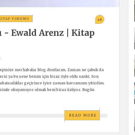
 KITAP YORUMU
48
ı - Ewald Arenz | Kitap
ı
hepinize merhabalar blog dostlarım. Zaman ne çabuk da
deriz ya bu sene benim için biraz öyle oldu sanki. Son
ahatsızlıklar geçirince iyice zaman kavramımı yitirdim.
esimle okuyamıyor olmak beni biraz üzüyor. Bugün
READ MORE