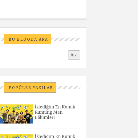
BU BLOGDA ARA
POPÜLER YAZILAR
İzlediğim En Komik
Running Man
Bölümleri
İzlediğim En Komik