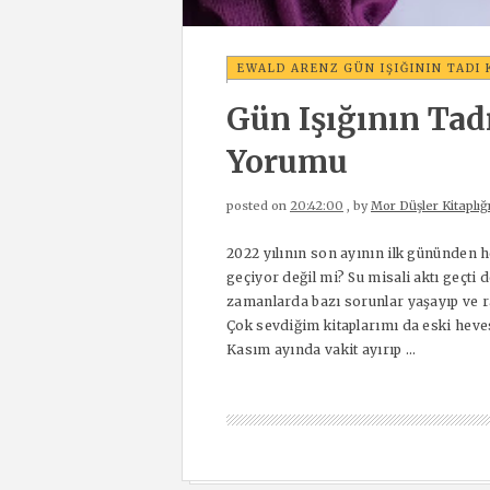
EWALD ARENZ GÜN IŞIĞININ TADI
Gün Işığının Tad
Yorumu
posted on
20:42:00
, by
Mor Düşler Kitaplığ
2022 yılının son ayının ilk gününden 
geçiyor değil mi? Su misali aktı geçti 
zamanlarda bazı sorunlar yaşayıp ve r
Çok sevdiğim kitaplarımı da eski hev
Kasım ayında vakit ayırıp ...