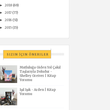
2018
(69)
►
2017
(77)
►
2016
(51)
►
2015
(15)
►
SIZIN İÇIN ÖNERILER
Mutluluğa Giden Yol Çakıl
Taşlarıyla Doludur -
Shelley Greiver | Kitap
Yorumu
Işıl Işık - Arden | Kitap
Yorumu