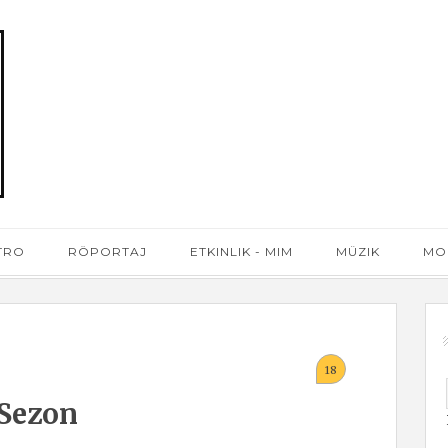
ATRO
RÖPORTAJ
ETKINLIK - MIM
MÜZIK
MO
18
 Sezon