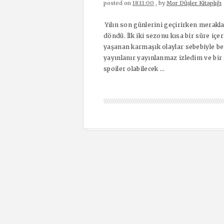
posted on
18:11:00
, by
Mor Düşler Kitaplığı
Yılın son günlerini geçirirken merakla
döndü. İlk iki sezonu kısa bir süre içe
yaşanan karmaşık olaylar sebebiyle b
yayınlanır yayınlanmaz izledim ve bi
spoiler olabilecek ...