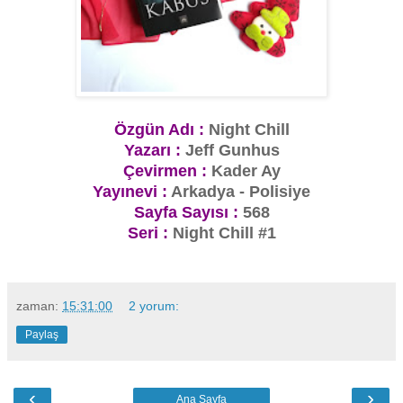
Özgün Adı :
Night Chill
Yazarı :
Jeff Gunhus
Çevirmen :
Kader Ay
Yayınevi :
Arkadya - Polisiye
Sayfa Sayısı :
568
Seri :
Night Chill #1
zaman:
15:31:00
2 yorum:
Paylaş
‹
›
Ana Sayfa