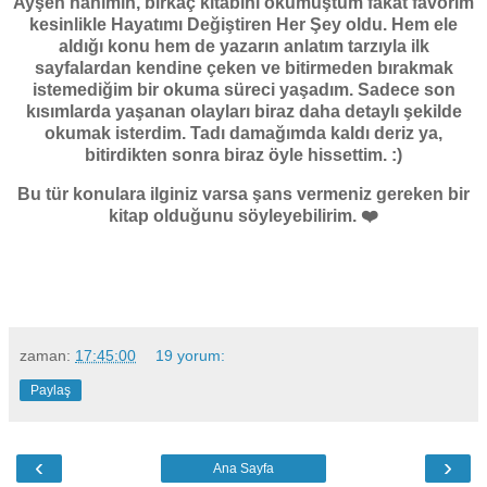
Ayşen hanımın, birkaç kitabını okumuştum fakat favorim
kesinlikle Hayatımı Değiştiren Her Şey oldu. Hem ele
aldığı konu hem de yazarın anlatım tarzıyla ilk
sayfalardan kendine çeken ve bitirmeden bırakmak
istemediğim bir okuma süreci yaşadım. Sadece son
kısımlarda yaşanan olayları biraz daha detaylı şekilde
okumak isterdim. Tadı damağımda kaldı deriz ya,
bitirdikten sonra biraz öyle hissettim. :)
Bu tür konulara ilginiz varsa şans vermeniz gereken bir
kitap olduğunu söyleyebilirim. ❤️
zaman:
17:45:00
19 yorum:
Paylaş
‹
›
Ana Sayfa