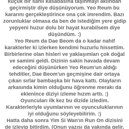
küçük bir sahil kasabasına taşınmayı aklından
geçirmiştir diye düşünüyorum. Yeo Reum bu
kararını gerçekleştirince ona çok imrendim. Bazı
zorunluklar olmasa da ben de istediğim yere gidip
yepyeni huzur dolu bir hayat kurabilsem diye
düşündüm. :)
Yeo Reum da Dae Beom da o kadar nahif
karakterler ki izlerken kendimi huzurlu hissettim.
Birbirlerine olan hisleri ve yaklaşımları çok doğal
ve samimi geldi. Dizinin sakin havada devam
edeceğini düşünürken Yeo Reum'un aldığı
tehditler, Dae Beom'un geçmişine dair ortaya
çıkan sırlar bambaşka bir hava kattı. Olayların
arkasında kimin olduğunu öğrenme merakı da
eklenince diziyi izleme hızım arttı. :)
Oyuncuları ilk kez bu dizide izledim.
Karakterleriyle uyumlarının ve oyunculuklarının
iyi olduğunu söyleyebilirim. :)
Hatta daha sonra Yim Si Wan'ın Run On dizisini
de izleyip bitirdim. (Onun yazısı da yakında gelir.