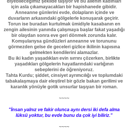
diyebileceğimiz şekilde taşıyor ve bu ailenin kadınları
için asla çıkamayacakları bir hapishanede gibidir.
Anneanne günlerini evde, dolapların içinde ve
duvarların arkasındaki gölgelerle konuşarak geçirir.
Torun ise buradan kurtulmak ümidiyle kasabanın en
zengin ailesinin yanında çalışmaya başlar fakat yaşadığı
bir olaydan sonra eve geri dönmek zorunda kalır.
Komşularıysa gündüzleri anneanne ve torununu
görmezden gelse de geceleri gizlice ikilinin kapısına
gelmekten kendilerini alamazlar.
Bu iki kadın yaşadıkları evin sırrını çözerken, birlikte
yaşadıkları gölgelerin hayatlarındaki varlığının
sebeplerini de öğreniyoruz.
Tahta Kurdu; şiddet, cinsiyet ayrımcılığı ve toplumdaki
tabakalaşmaya dair eleştirel bir gözle bakan gerilimi ve
karanlık yönüyle gotik unsurlar taşıyan bir roman.
~~~~
"İnsan yalnız ve fakir olunca aynı dersi iki defa alma
lüksü yoktur, bu evde bunu da çok iyi biliriz."
~~~~