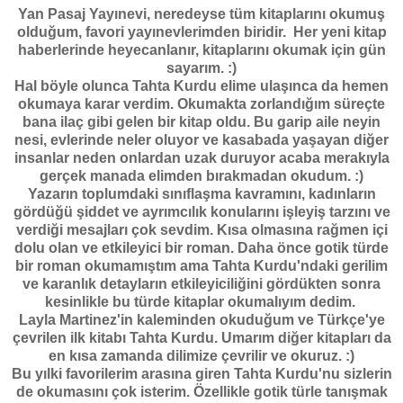
Yan Pasaj Yayınevi, neredeyse tüm kitaplarını okumuş
olduğum, favori yayınevlerimden biridir. Her yeni kitap
haberlerinde heyecanlanır, kitaplarını okumak için gün
sayarım. :)
Hal böyle olunca Tahta Kurdu elime ulaşınca da hemen
okumaya karar verdim. Okumakta zorlandığım süreçte
bana ilaç gibi gelen bir kitap oldu. Bu garip aile neyin
nesi, evlerinde neler oluyor ve kasabada yaşayan diğer
insanlar neden onlardan uzak duruyor acaba merakıyla
gerçek manada elimden bırakmadan okudum. :)
Yazarın toplumdaki sınıflaşma kavramını, kadınların
gördüğü şiddet ve ayrımcılık konularını işleyiş tarzını ve
verdiği mesajları çok sevdim. Kısa olmasına rağmen içi
dolu olan ve etkileyici bir roman. Daha önce gotik türde
bir roman okumamıştım ama Tahta Kurdu'ndaki gerilim
ve karanlık detayların etkileyiciliğini gördükten sonra
kesinlikle bu türde kitaplar okumalıyım dedim.
Layla Martinez'in kaleminden okuduğum ve Türkçe'ye
çevrilen ilk kitabı Tahta Kurdu. Umarım diğer kitapları da
en kısa zamanda dilimize çevrilir ve okuruz. :)
Bu yılki favorilerim arasına giren Tahta Kurdu'nu sizlerin
de okumasını çok isterim. Özellikle gotik türle tanışmak