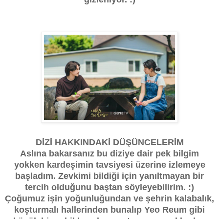
DİZİ HAKKINDAKİ DÜŞÜNCELERİM
Aslına bakarsanız bu diziye dair pek bilgim
yokken kardeşimin tavsiyesi üzerine izlemeye
başladım. Zevkimi bildiği için yanıltmayan bir
tercih olduğunu baştan söyleyebilirim. :)
Çoğumuz işin yoğunluğundan ve şehrin kalabalık,
koşturmalı hallerinden bunalıp Yeo Reum gibi