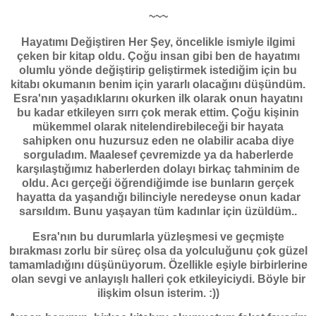
~~~
Hayatımı Değiştiren Her Şey, öncelikle ismiyle ilgimi
çeken bir kitap oldu. Çoğu insan gibi ben de hayatımı
olumlu yönde değiştirip geliştirmek istediğim için bu
kitabı okumanın benim için yararlı olacağını düşündüm.
Esra'nın yaşadıklarını okurken ilk olarak onun hayatını
bu kadar etkileyen sırrı çok merak ettim. Çoğu kişinin
mükemmel olarak nitelendirebileceği bir hayata
sahipken onu huzursuz eden ne olabilir acaba diye
sorguladım. Maalesef çevremizde ya da haberlerde
karşılaştığımız haberlerden dolayı birkaç tahminim de
oldu. Acı gerçeği öğrendiğimde ise bunların gerçek
hayatta da yaşandığı bilinciyle neredeyse onun kadar
sarsıldım. Bunu yaşayan tüm kadınlar için üzüldüm..
Esra'nın bu durumlarla yüzleşmesi ve geçmişte
bırakması zorlu bir süreç olsa da yolculuğunu çok güzel
tamamladığını düşünüyorum. Özellikle eşiyle birbirlerine
olan sevgi ve anlayışlı halleri çok etkileyiciydi. Böyle bir
ilişkim olsun isterim. :))