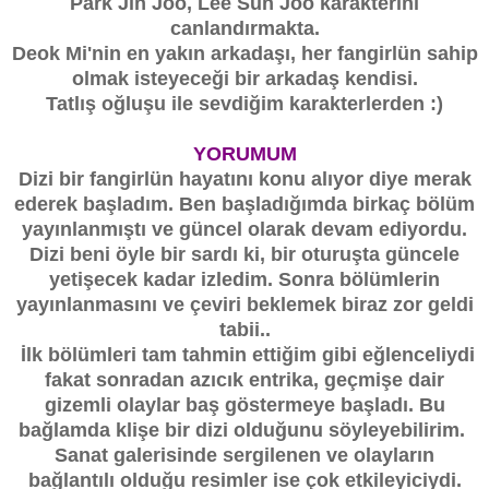
Park Jin Joo, Lee Sun Joo karakterini
canlandırmakta.
Deok Mi'nin en yakın arkadaşı, her fangirlün sahip
olmak isteyeceği bir arkadaş kendisi.
Tatlış oğluşu ile sevdiğim karakterlerden :)
YORUMUM
Dizi bir fangirlün hayatını konu alıyor diye merak
ederek başladım. Ben başladığımda birkaç bölüm
yayınlanmıştı ve güncel olarak devam ediyordu.
Dizi beni öyle bir sardı ki, bir oturuşta güncele
yetişecek kadar izledim. Sonra bölümlerin
yayınlanmasını ve çeviri beklemek biraz zor geldi
tabii..
İlk bölümleri tam tahmin ettiğim gibi eğlenceliydi
fakat sonradan azıcık entrika, geçmişe dair
gizemli olaylar baş göstermeye başladı. Bu
bağlamda klişe bir dizi olduğunu söyleyebilirim.
Sanat galerisinde sergilenen ve olayların
bağlantılı olduğu resimler ise çok etkileyiciydi.