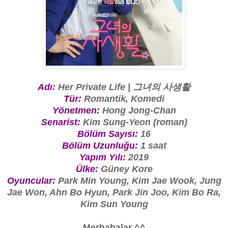
Adı:
Her Private Life | 그녀의 사생활
Tür:
Romantik, Komedi
Yönetmen:
Hong Jong-Chan
Senarist:
Kim Sung-Yeon (roman)
Bölüm Sayısı:
16
Bölüm Uzunluğu:
1 saat
Yapım Yılı:
2019
Ülke:
Güney Kore
Oyuncular:
Park Min Young, Kim Jae Wook, Jung
Jae Won, Ahn Bo Hyun, Park Jin Joo, Kim Bo Ra,
Kim Sun Young
Merhabalar ^^