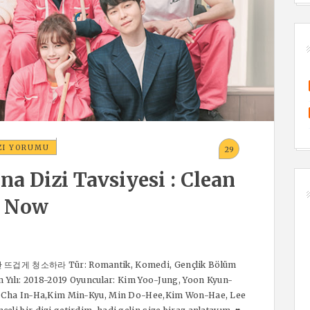
IZI YORUMU
29
na Dizi Tavsiyesi : Clean
r Now
 일단 뜨겁게 청소하라 Tür: Romantik, Komedi, Gençlik Bölüm
ım Yılı: 2018-2019 Oyuncular: Kim Yoo-Jung, Yoon Kyun-
n, Cha In-Ha,Kim Min-Kyu, Min Do-Hee,Kim Won-Hae, Lee