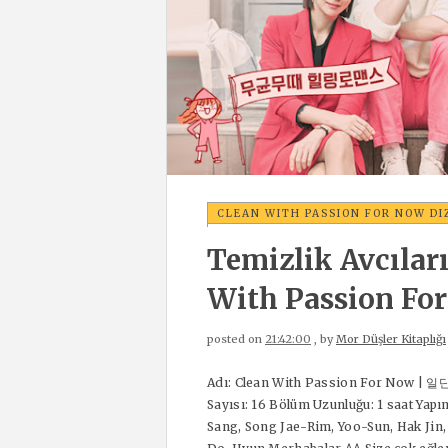
CLEAN WITH PASSION FOR NOW D
Temizlik Avcıları
With Passion Fo
posted on
21:42:00
, by
Mor Düşler Kitaplığı
Adı: Clean With Passion For Now |
Sayısı: 16 Bölüm Uzunluğu: 1 saat Yap
Sang, Song Jae-Rim, Yoo-Sun, Hak Ji