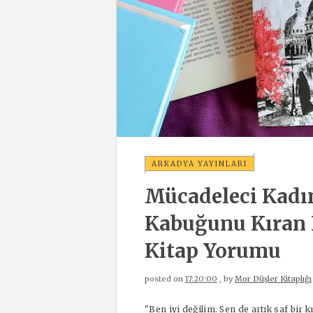
ARKADYA YAYINLARI
Mücadeleci Kadın
Kabuğunu Kıran İ
Kitap Yorumu
posted on
17:20:00
, by
Mor Düşler Kitaplığı
"Ben iyi değilim. Sen de artık saf bir 