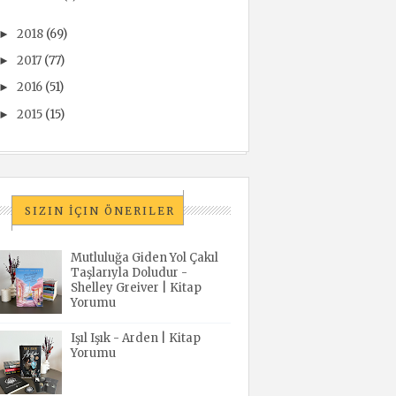
2018
(69)
►
2017
(77)
►
2016
(51)
►
2015
(15)
►
SIZIN İÇIN ÖNERILER
Mutluluğa Giden Yol Çakıl
Taşlarıyla Doludur -
Shelley Greiver | Kitap
Yorumu
Işıl Işık - Arden | Kitap
Yorumu