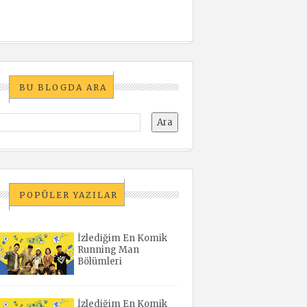
BU BLOGDA ARA
POPÜLER YAZILAR
İzlediğim En Komik
Running Man
Bölümleri
İzlediğim En Komik