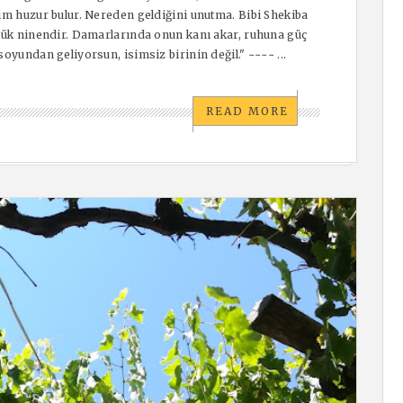
ğim huzur bulur. Nereden geldiğini unutma. Bibi Shekiba
üyük ninendir. Damarlarında onun kanı akar, ruhuna güç
oyundan geliyorsun, isimsiz birinin değil." ~~~~ ...
READ MORE