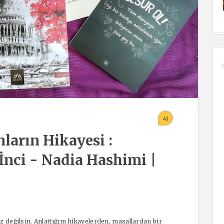
41
ların Hikayesi :
nci - Nadia Hashimi |
kız değilsin. Anlattığım hikayelerden, masallardan bir