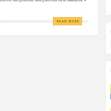
li bir dizi getirdim, hadi gelin size biraz anlatayım. ♥
READ MORE