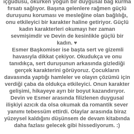
içgüdüsü, okurken yoğun bir duygusal bağ kurma
fırsatı sağlıyor. Başına gelenlere rağmen güçlü
duruşunu koruması ve mesleğine olan bağlılığı,
onu etkileyici bir karakter haline getiriyor. Güçlü
kadın karakterleri okumayı her zaman
sevmişimdir ve Devin de kesinlikle güçlü bir
kadın. ♥
Esmer Başkomiser ise başta sert ve gizemli
havasıyla dikkat çekiyor. Okudukça ve onu
tanıdıkça, sert duruşunun arkasında gizlediği
gerçek karakterini görüyoruz. Çocukların
davasında yaptığı hamleler ve olayın çözümü için
verdiği çaba da oldukça etkileyici. Onun karakter
gelişimi, hikayeye ayrı bir boyut kazandırıyor.
Devin ve Esmer arasında filizlenen duygusal
ilişkiyi azıcık da olsa okumak da romantik sever
yanımı tebessüm ettirdi. Olaylar arasında biraz
yüzeysel kaldığını düşünsem de devam kitabında
daha fazlası gelecek gibi hissediyorum. :)