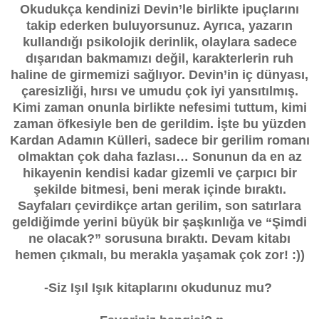
Okudukça kendinizi Devin’le birlikte ipuçlarını
takip ederken buluyorsunuz. Ayrıca, yazarın
kullandığı psikolojik derinlik, olaylara sadece
dışarıdan bakmamızı değil, karakterlerin ruh
haline de girmemizi sağlıyor. Devin’in iç dünyası,
çaresizliği, hırsı ve umudu çok iyi yansıtılmış.
Kimi zaman onunla birlikte nefesimi tuttum, kimi
zaman öfkesiyle ben de gerildim. İşte bu yüzden
Kardan Adamın Külleri, sadece bir gerilim romanı
olmaktan çok daha fazlası… Sonunun da en az
hikayenin kendisi kadar gizemli ve çarpıcı bir
şekilde bitmesi, beni merak içinde bıraktı.
Sayfaları çevirdikçe artan gerilim, son satırlara
geldiğimde yerini büyük bir şaşkınlığa ve “Şimdi
ne olacak?” sorusuna bıraktı. Devam kitabı
hemen çıkmalı, bu merakla yaşamak çok zor! :))
-Siz Işıl Işık kitaplarını okudunuz mu?