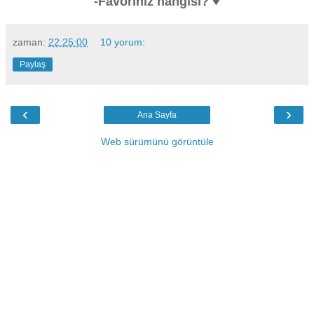
-Favoriniz hangisi? ♥
zaman:
22:25:00
10 yorum:
Paylaş
‹
›
Ana Sayfa
Web sürümünü görüntüle