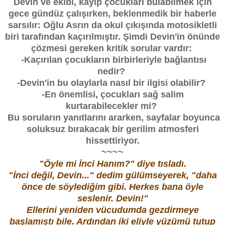
Devin ve ekibi, kayıp çocukları bulabilmek için
gece gündüz çalışırken, beklenmedik bir haberle
sarsılır: Oğlu Asrın da okul çıkışında motosikletli
biri tarafından kaçırılmıştır. Şimdi Devin'in önünde
çözmesi gereken kritik sorular vardır:
-Kaçırılan çocukların birbirleriyle bağlantısı
nedir?
-Devin'in bu olaylarla nasıl bir ilgisi olabilir?
-En önemlisi, çocukları sağ salim
kurtarabilecekler mi?
Bu soruların yanıtlarını ararken, sayfalar boyunca
soluksuz bırakacak bir gerilim atmosferi
hissettiriyor.
~~~~
"Öyle mi İnci Hanım?" diye tısladı.
"İnci değil, Devin..." dedim gülümseyerek, "daha
önce de söylediğim gibi. Herkes bana öyle
seslenir. Devin!"
Ellerini yeniden vücudumda gezdirmeye
başlamıştı bile. Ardından iki eliyle yüzümü tutup