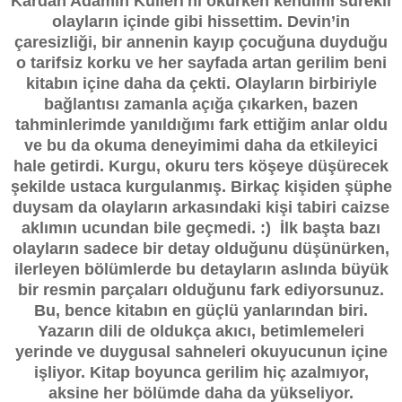
Kardan Adamın Külleri'ni okurken kendimi sürekli
olayların içinde gibi hissettim. Devin’in
çaresizliği, bir annenin kayıp çocuğuna duyduğu
o tarifsiz korku ve her sayfada artan gerilim beni
kitabın içine daha da çekti. Olayların birbiriyle
bağlantısı zamanla açığa çıkarken, bazen
tahminlerimde yanıldığımı fark ettiğim anlar oldu
ve bu da okuma deneyimimi daha da etkileyici
hale getirdi. Kurgu, okuru ters köşeye düşürecek
şekilde ustaca kurgulanmış. Birkaç kişiden şüphe
duysam da olayların arkasındaki kişi tabiri caizse
aklımın ucundan bile geçmedi. :) İlk başta bazı
olayların sadece bir detay olduğunu düşünürken,
ilerleyen bölümlerde bu detayların aslında büyük
bir resmin parçaları olduğunu fark ediyorsunuz.
Bu, bence kitabın en güçlü yanlarından biri.
Yazarın dili de oldukça akıcı, betimlemeleri
yerinde ve duygusal sahneleri okuyucunun içine
işliyor. Kitap boyunca gerilim hiç azalmıyor,
aksine her bölümde daha da yükseliyor.