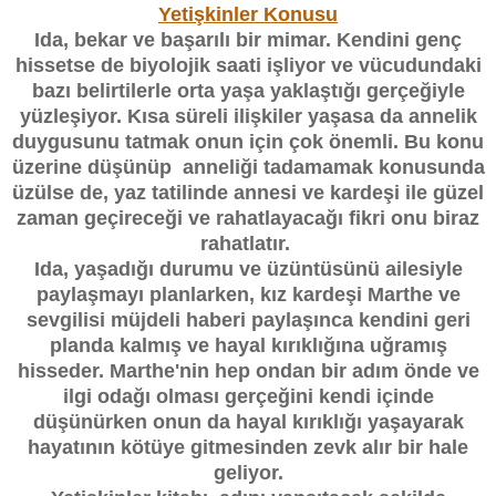
Yetişkinler Konusu
Ida, bekar ve başarılı bir mimar. Kendini genç
hissetse de biyolojik saati işliyor ve vücudundaki
bazı belirtilerle orta yaşa yaklaştığı gerçeğiyle
yüzleşiyor. Kısa süreli ilişkiler yaşasa da annelik
duygusunu tatmak onun için çok önemli. Bu konu
üzerine düşünüp anneliği tadamamak konusunda
üzülse de, yaz tatilinde annesi ve kardeşi ile güzel
zaman geçireceği ve rahatlayacağı fikri onu biraz
rahatlatır.
Ida, yaşadığı durumu ve üzüntüsünü ailesiyle
paylaşmayı planlarken, kız kardeşi Marthe ve
sevgilisi müjdeli haberi paylaşınca kendini geri
planda kalmış ve hayal kırıklığına uğramış
hisseder. Marthe'nin hep ondan bir adım önde ve
ilgi odağı olması gerçeğini kendi içinde
düşünürken onun da hayal kırıklığı yaşayarak
hayatının kötüye gitmesinden zevk alır bir hale
geliyor.