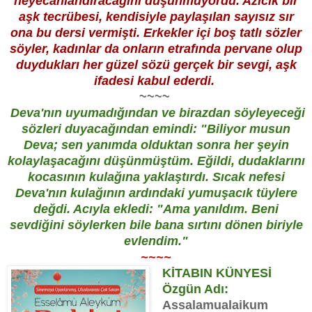
heyecanlandıracağını düşünmüyordu. Azıcık bir
aşk tecrübesi, kendisiyle paylaşılan sayısız sır
ona bu dersi vermişti. Erkekler içi boş tatlı sözler
söyler, kadınlar da onların etrafında pervane olup
duydukları her güzel sözü gerçek bir sevgi, aşk
ifadesi kabul ederdi.
~~~~
Deva'nın uyumadığından ve birazdan söyleyeceği
sözleri duyacağından emindi: "Biliyor musun
Deva; sen yanımda olduktan sonra her şeyin
kolaylaşacağını düşünmüştüm. Eğildi, dudaklarını
kocasının kulağına yaklaştırdı. Sıcak nefesi
Deva'nın kulağının ardındaki yumuşacık tüylere
değdi. Acıyla ekledi: "Ama yanıldım. Beni
sevdiğini söylerken bile bana sırtını dönen biriyle
evlendim."
~~~~
KİTABIN KÜNYESİ
Özgün Adı:
Assalamualaikum