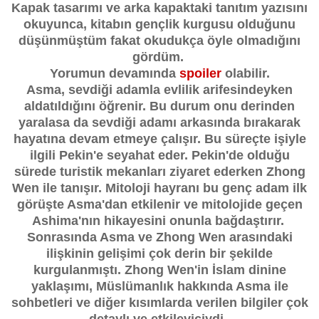
Kapak tasarımı ve arka kapaktaki tanıtım yazısını
okuyunca, kitabın gençlik kurgusu olduğunu
düşünmüştüm fakat okudukça öyle olmadığını
gördüm.
Yorumun devamında
spoiler
olabilir.
Asma, sevdiği adamla evlilik arifesindeyken
aldatıldığını öğrenir. Bu durum onu derinden
yaralasa da sevdiği adamı arkasında bırakarak
hayatına devam etmeye çalışır. Bu süreçte işiyle
ilgili Pekin'e seyahat eder. Pekin'de olduğu
sürede turistik mekanları ziyaret ederken Zhong
Wen ile tanışır. Mitoloji hayranı bu genç adam ilk
görüşte Asma'dan etkilenir ve mitolojide geçen
Ashima'nın hikayesini onunla bağdaştırır.
Sonrasında Asma ve Zhong Wen arasındaki
ilişkinin gelişimi çok derin bir şekilde
kurgulanmıştı. Zhong Wen'in İslam dinine
yaklaşımı, Müslümanlık hakkında Asma ile
sohbetleri ve diğer kısımlarda verilen bilgiler çok