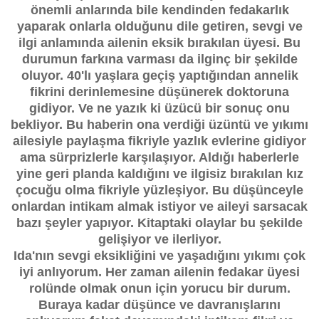
önemli anlarında bile kendinden fedakarlık
yaparak onlarla olduğunu dile getiren, sevgi ve
ilgi anlamında ailenin eksik bırakılan üyesi. Bu
durumun farkına varması da ilginç bir şekilde
oluyor. 40'lı yaşlara geçiş yaptığından annelik
fikrini derinlemesine düşünerek doktoruna
gidiyor. Ve ne yazık ki üzücü bir sonuç onu
bekliyor. Bu haberin ona verdiği üzüntü ve yıkımı
ailesiyle paylaşma fikriyle yazlık evlerine gidiyor
ama sürprizlerle karşılaşıyor. Aldığı haberlerle
yine geri planda kaldığını ve ilgisiz bırakılan kız
çocuğu olma fikriyle yüzleşiyor. Bu düşünceyle
onlardan intikam almak istiyor ve aileyi sarsacak
bazı şeyler yapıyor. Kitaptaki olaylar bu şekilde
gelişiyor ve ilerliyor.
Ida'nın sevgi eksikliğini ve yaşadığını yıkımı çok
iyi anlıyorum. Her zaman ailenin fedakar üyesi
rolünde olmak onun için yorucu bir durum.
Buraya kadar düşünce ve davranışlarını