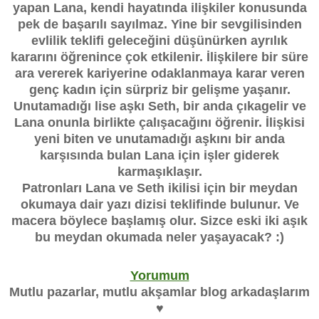
yapan Lana, kendi hayatında ilişkiler konusunda
pek de başarılı sayılmaz. Yine bir sevgilisinden
evlilik teklifi geleceğini düşünürken ayrılık
kararını öğrenince çok etkilenir. İlişkilere bir süre
ara vererek kariyerine odaklanmaya karar veren
genç kadın için sürpriz bir gelişme yaşanır.
Unutamadığı lise aşkı Seth, bir anda çıkagelir ve
Lana onunla birlikte çalışacağını öğrenir. İlişkisi
yeni biten ve unutamadığı aşkını bir anda
karşısında bulan Lana için işler giderek
karmaşıklaşır.
Patronları Lana ve Seth ikilisi için bir meydan
okumaya dair yazı dizisi teklifinde bulunur. Ve
macera böylece başlamış olur. Sizce eski iki aşık
bu meydan okumada neler yaşayacak? :)
Yorumum
Mutlu pazarlar, mutlu akşamlar blog arkadaşlarım
♥