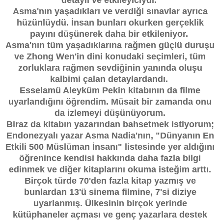
detaylı ve etkileyiciydi.
Asma'nın yaşadıkları ve verdiği sınavlar ayrıca
hüzünlüydü. İnsan bunları okurken gerçeklik
payını düşünerek daha bir etkileniyor.
Asma'nın tüm yaşadıklarına rağmen güçlü duruşu
ve Zhong Wen'in dini konudaki seçimleri, tüm
zorluklara rağmen sevdiğinin yanında oluşu
kalbimi çalan detaylardandı.
Esselamü Aleyküm Pekin kitabının da filme
uyarlandığını öğrendim. Müsait bir zamanda onu
da izlemeyi düşünüyorum.
Biraz da kitabın yazarından bahsetmek istiyorum;
Endonezyalı yazar Asma Nadia'nın, "Dünyanın En
Etkili 500 Müslüman İnsanı" listesinde yer aldığını
öğrenince kendisi hakkında daha fazla bilgi
edinmek ve diğer kitaplarını okuma isteğim arttı.
Birçok türde 70'den fazla kitap yazmış ve
bunlardan 13'ü sinema filmine, 7'si diziye
uyarlanmış. Ülkesinin birçok yerinde
kütüphaneler açması ve genç yazarlara destek