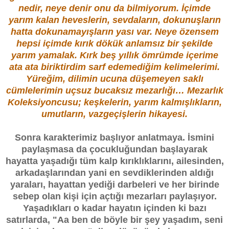
nedir, neye denir onu da bilmiyorum. İçimde
yarım kalan heveslerin, sevdaların, dokunuşların
hatta dokunamayışların yası var. Neye özensem
hepsi içimde kırık dökük anlamsız bir şekilde
yarım yamalak. Kırk beş yıllık ömrümde içerime
ata ata biriktirdim sarf edemediğim kelimelerimi.
Yüreğim, dilimin ucuna düşemeyen saklı
cümlelerimin uçsuz bucaksız mezarlığı… Mezarlık
Koleksiyoncusu; keşkelerin, yarım kalmışlıkların,
umutların, vazgeçişlerin hikayesi.
Sonra karakterimiz başlıyor anlatmaya. İsmini
paylaşmasa da çocukluğundan başlayarak
hayatta yaşadığı tüm kalp kırıklıklarını, ailesinden,
arkadaşlarından yani en sevdiklerinden aldığı
yaraları, hayattan yediği darbeleri ve her birinde
sebep olan kişi için açtığı mezarları paylaşıyor.
Yaşadıkları o kadar hayatın içinden ki bazı
satırlarda, "Aa ben de böyle bir şey yaşadım, seni