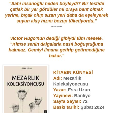
"Sahi insanoğlu neden böyleydi? Bir testide
çatlak bir yer gördüler mi oraya bant olmak
yerine, bıçak olup sızan yeri daha da eşeleyerek
suyun akış hızını bozup tüketiyordu."
~~~~
Victor Hugo'nun dediği gibiydi tüm mesele.
"Kimse senin dalgalarla nasıl boğuştuğuna
bakmaz. Gemiyi limana getirip getirmediğine
bakar."
KİTABIN KÜNYESİ
Adı:
Mezarlık
Koleksiyoncusu
Yazar:
Esra Uzun
Yayınevi:
Banliyö
Sayfa Sayısı:
72
Baskı tarihi:
Şubat 2024