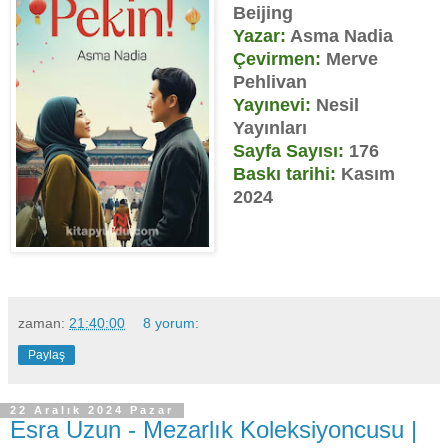
Beijing
Yazar:
Asma Nadia
Çevirmen:
Merve
Pehlivan
Yayınevi:
Nesil
Yayınları
Sayfa Sayısı:
176
Baskı tarihi:
Kasım
2024
zaman:
21:40:00
8 yorum:
Paylaş
22 Aralık 2024 Pazar
Esra Uzun - Mezarlık Koleksiyoncusu |