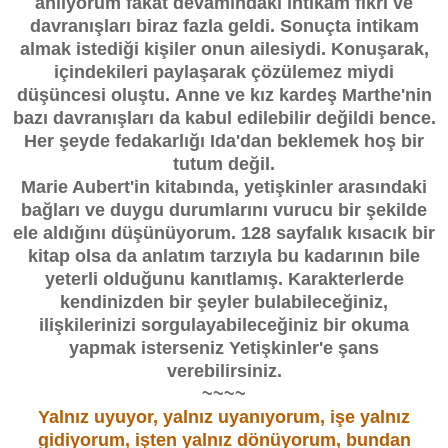
anlıyorum fakat devamındaki intikam fikri ve
davranışları biraz fazla geldi. Sonuçta intikam
almak istediği kişiler onun ailesiydi. Konuşarak,
içindekileri paylaşarak çözülemez miydi
düşüncesi oluştu.
Anne ve kız kardeş Marthe'nin
bazı davranışları da kabul edilebilir değildi bence.
Her şeyde fedakarlığı Ida'dan beklemek hoş bir
tutum değil.
Marie Aubert'in kitabında, yetişkinler arasındaki
bağları ve duygu durumlarını vurucu bir şekilde
ele aldığını düşünüyorum. 128 sayfalık kısacık bir
kitap olsa da anlatım tarzıyla bu kadarının bile
yeterli olduğunu kanıtlamış. Karakterlerde
kendinizden bir şeyler bulabileceğiniz,
ilişkilerinizi sorgulayabileceğiniz bir okuma
yapmak isterseniz Yetişkinler'e şans
verebilirsiniz.
~~~~
Yalnız uyuyor, yalnız uyanıyorum, işe yalnız
gidiyorum, işten yalnız dönüyorum, bundan