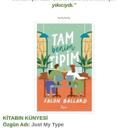
yıkıcıydı."
~~~~
KİTABIN KÜNYESİ
Özgün Adı:
Just My Type