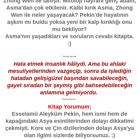
Zhong Wen ile tanışır. Mitoloji hayranı genç adam,
Asma'dan çok etkilenir. Kalbi kırık Asma, Zhong
Wen ile neler yaşayacak? Pekin'de hayatının
aşkını mı buldu yoksa yeni bir kalp kırıklığı onu
mu bekliyor?
Asma'nın yaşadıkları ve soruların cevabı kitapta.
:)
~~~~
Hata etmek insanlık hâliydi. Ama bu ahlaki
mesuliyetlerinden vazgeçip, sonra da işlediğin
hatadan gelişigüzel başından savabileceğin,
gayet sıradan bir şeymiş gibi bahsedebileceğin
anlamına gelmiyordu.
~~~~
Kitap Yorumum;
Esselamü Aleyküm Pekin, hem ismi hem de
kapağındaki Asya esintilerinden dolayı dikkatimi
çekmişti. Kore ve Çin dizilerinden dolayı Asya'ya
olan ilgimi sizlerde biliyorsunuz. :)