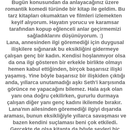
Bugün konusundan da anlayacağınız üzere
romantik komedi türünde bir kitap ile geldim. Bu
tarz kitapları okumaktan ve filmleri izlemekten
keyif alıyorum. Hayatın yorucu ve karamsar
tarafından kopup eğlenceli anlar geçirmemizi
sağladıklarını düşünüyorum. :)
Lana, annesinden ilgi göremediği için duygusal
ilişkilere sığınarak bu eksikliğini gidermeye
çalışan genç bir kadın. Kendisi hoşlanmıyor olsa
da ona ilgi gösteren bir erkekle birlikte olmayı
hemen kabul ettiğinden, birçok başarısız ilişki
yaşamış. Yine böyle başarısız bir ilişkiden çıktığı
anda, yıllarca unutamadığı aşkı Seth'i karşısında
görünce ne yapacağını bilemez. Hala aşık olan
yanı ona doğru çekilirken, gururlu durmaya
çalışan diğer yanı genç kadını ikilemde bırakır.
Lana'nın ailesinden göremediği ilgiyi dışarıda
araması, bunun eksikliğiyle yıllarca savaşması ve
bazen kendini suçlaması beni çok etkiledi.
Gerçekte de olsa kitapta da böyle şeyleri hiç