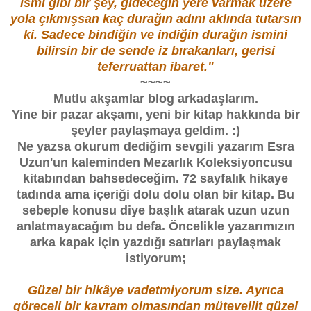
ismi gibi bir şey, gideceğin yere varmak üzere
yola çıkmışsan kaç durağın adını aklında tutarsın
ki. Sadece bindiğin ve indiğin durağın ismini
bilirsin bir de sende iz bırakanları, gerisi
teferruattan ibaret."
~~~~
Mutlu akşamlar blog arkadaşlarım.
Yine bir pazar akşamı, yeni bir kitap hakkında bir
şeyler paylaşmaya geldim. :)
Ne yazsa okurum dediğim sevgili yazarım Esra
Uzun'un kaleminden Mezarlık Koleksiyoncusu
kitabından bahsedeceğim. 72 sayfalık hikaye
tadında ama içeriği dolu dolu olan bir kitap. Bu
sebeple konusu diye başlık atarak uzun uzun
anlatmayacağım bu defa. Öncelikle yazarımızın
arka kapak için yazdığı satırları paylaşmak
istiyorum;
Güzel bir hikâye vadetmiyorum size. Ayrıca
göreceli bir kavram olmasından mütevellit güzel