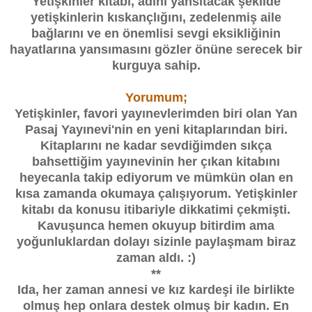
Yetişkinler kitabı, adını yansıtacak şekilde
yetişkinlerin kıskançlığını, zedelenmiş aile
bağlarını ve en önemlisi sevgi eksikliğinin
hayatlarına yansımasını gözler önüne serecek bir
kurguya sahip.
Yorumum;
Yetişkinler, favori yayınevlerimden biri olan Yan
Pasaj Yayınevi'nin en yeni kitaplarından biri.
Kitaplarını ne kadar sevdiğimden sıkça
bahsettiğim yayınevinin her çıkan kitabını
heyecanla takip ediyorum ve mümkün olan en
kısa zamanda okumaya çalışıyorum. Yetişkinler
kitabı da konusu itibariyle dikkatimi çekmişti.
Kavuşunca hemen okuyup bitirdim ama
yoğunluklardan dolayı sizinle paylaşmam biraz
zaman aldı. :)
**
Ida, her zaman annesi ve kız kardeşi ile birlikte
olmuş hep onlara destek olmuş bir kadın. En