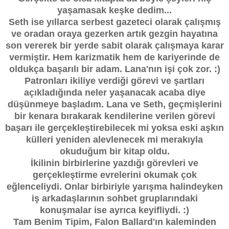
yaşamasak keşke dedim...
Seth ise yıllarca serbest gazeteci olarak çalışmış
ve oradan oraya gezerken artık gezgin hayatına
son vererek bir yerde sabit olarak çalışmaya karar
vermiştir. Hem karizmatik hem de kariyerinde de
oldukça başarılı bir adam. Lana'nın işi çok zor. :)
Patronları ikiliye verdiği görevi ve şartları
açıkladığında neler yaşanacak acaba diye
düşünmeye başladım. Lana ve Seth, geçmişlerini
bir kenara bırakarak kendilerine verilen görevi
başarı ile gerçekleştirebilecek mi yoksa eski aşkın
külleri yeniden alevlenecek mi merakıyla
okuduğum bir kitap oldu.
İkilinin birbirlerine yazdığı görevleri ve
gerçekleştirme evrelerini okumak çok
eğlenceliydi. Onlar birbiriyle yarışma halindeyken
iş arkadaşlarının sohbet gruplarındaki
konuşmalar ise ayrıca keyifliydi. :)
Tam Benim Tipim, Falon Ballard'ın kaleminden