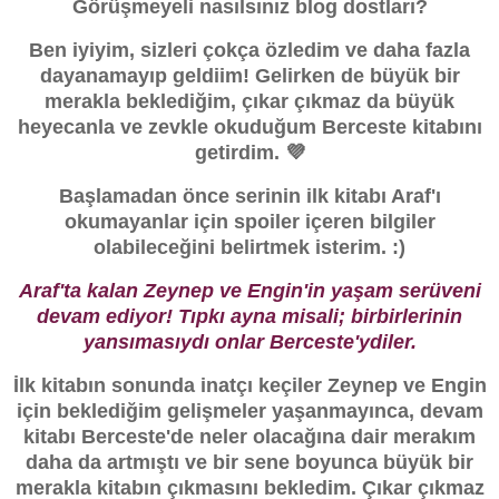
Görüşmeyeli nasılsınız blog dostları?
Ben iyiyim, sizleri çokça özledim ve daha fazla
dayanamayıp geldiim! Gelirken de büyük bir
merakla beklediğim, çıkar çıkmaz da büyük
heyecanla ve zevkle okuduğum Berceste kitabını
getirdim. 💜
Başlamadan önce serinin ilk kitabı Araf'ı
okumayanlar için spoiler içeren bilgiler
olabileceğini belirtmek isterim. :)
Araf'ta kalan Zeynep ve Engin'in yaşam serüveni
devam ediyor! Tıpkı ayna misali; birbirlerinin
yansımasıydı onlar Berceste'ydiler.
İlk kitabın sonunda inatçı keçiler Zeynep ve Engin
için beklediğim gelişmeler yaşanmayınca, devam
kitabı Berceste'de neler olacağına dair merakım
daha da artmıştı ve bir sene boyunca büyük bir
merakla kitabın çıkmasını bekledim. Çıkar çıkmaz