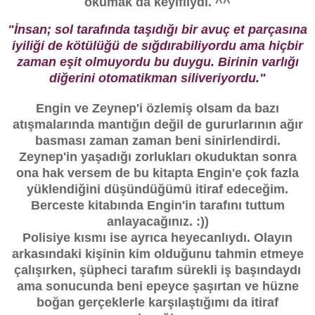
okumak da keyifliydi. ^^
"İnsan; sol tarafında taşıdığı bir avuç et parçasına
iyiliği de kötülüğü de sığdırabiliyordu ama hiçbir
zaman eşit olmuyordu bu duygu. Birinin varlığı
diğerini otomatikman siliveriyordu."
Engin ve Zeynep'i özlemiş olsam da bazı
atışmalarında mantığın değil de gururlarının ağır
basması zaman zaman beni sinirlendirdi.
Zeynep'in yaşadığı zorlukları okuduktan sonra
ona hak versem de bu kitapta Engin'e çok fazla
yüklendiğini düşündüğümü itiraf edeceğim.
Berceste kitabında Engin'in tarafını tuttum
anlayacağınız. :))
Polisiye kısmı ise ayrıca heyecanlıydı. Olayın
arkasındaki kişinin kim olduğunu tahmin etmeye
çalışırken, şüpheci tarafım sürekli iş başındaydı
ama sonucunda beni epeyce şaşırtan ve hüzne
boğan gerçeklerle karşılaştığımı da itiraf