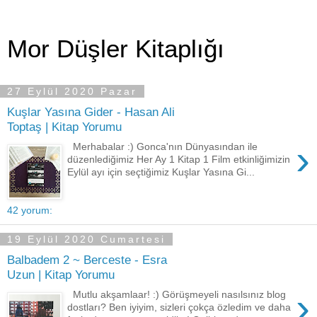
Mor Düşler Kitaplığı
27 Eylül 2020 Pazar
Kuşlar Yasına Gider - Hasan Ali
Toptaş | Kitap Yorumu
›
Merhabalar :) Gonca'nın Dünyasından ile
düzenlediğimiz Her Ay 1 Kitap 1 Film etkinliğimizin
Eylül ayı için seçtiğimiz Kuşlar Yasına Gi...
42 yorum:
19 Eylül 2020 Cumartesi
Balbadem 2 ~ Berceste - Esra
Uzun | Kitap Yorumu
›
Mutlu akşamlaar! :) Görüşmeyeli nasılsınız blog
dostları? Ben iyiyim, sizleri çokça özledim ve daha