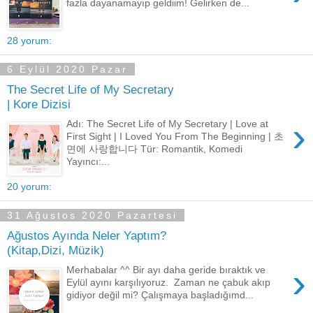
fazla dayanamayıp geldiim! Gelirken de...
28 yorum:
6 Eylül 2020 Pazar
The Secret Life of My Secretary
| Kore Dizisi
›
Adı: The Secret Life of My Secretary | Love at
First Sight | I Loved You From The Beginning | 초
면에 사랑합니다 Tür: Romantik, Komedi
Yayıncı:...
20 yorum:
31 Ağustos 2020 Pazartesi
Ağustos Ayında Neler Yaptım?
(Kitap,Dizi, Müzik)
›
Merhabalar ^^ Bir ayı daha geride bıraktık ve
Eylül ayını karşılıyoruz. Zaman ne çabuk akıp
gidiyor değil mi? Çalışmaya başladığımd...