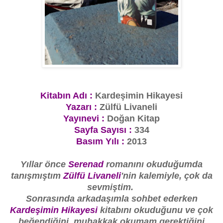
Kitabın Adı :
Kardeşimin Hikayesi
Yazarı :
Zülfü Livaneli
Yayınevi :
Doğan Kitap
Sayfa Sayısı :
334
Basım Yılı :
2013
Yıllar önce
Serenad
romanını okuduğumda
tanışmıştım
Zülfü Livaneli
'nin kalemiyle, çok da
sevmiştim.
Sonrasında arkadaşımla sohbet ederken
Kardeşimin Hikayesi
kitabını okuduğunu ve çok
beğendiğini, muhakkak okumam gerektiğini