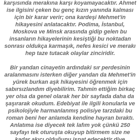
karşısında merakına karşı koyamayacaktır. Ahmet
ise ilgisini çeken bu genç kızın yanında kalması
için bir karar verir; ona kardeşi Mehmet'in
hikayesini anlatacaktır. Podima, İstanbul,
Moskova ve Minsk arasında gidip gelen bu
insanların hikayelerinin kesiştiği bu noktadan
sonrası oldukça karmaşık, nefes kesici ve merakı
hep taze tutacak olaylar zinciridir.
Bir yandan cinayetin ardındaki sır perdesinin
aralanmasını isterken diğer yandan da Mehmet'in
yürek burkan aşk hikayesini öğrenmek için
sabırsızlandım diyebilirim. Tahmin ettiğim birkaç
yer olsa da genel olarak her bir sayfada daha da
şaşırarak okudum.
Edebiyat ile ilgili konularla ve
psikolojiyle harmanlanmış polisiye tarzdaki bu
roman beni her anlamda kendine hayran bıraktı.
Anlatıma ise diyecek tek lafım yok çünkü 250
sayfayı tek oturuşta okuyup bitirmem size ne
kadar akıcı olduğunu ispat edecektir diye