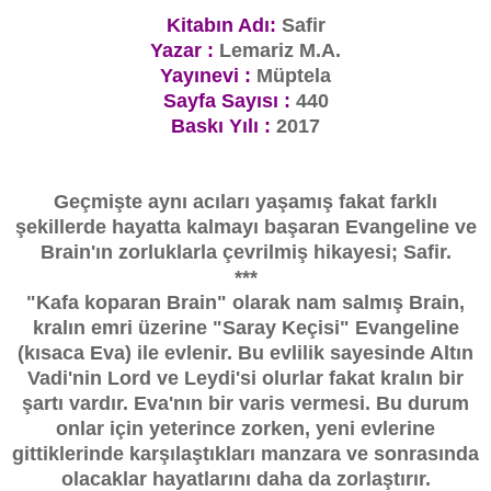
Kitabın Adı:
Safir
Yazar :
Lemariz M.A.
Yayınevi :
Müptela
Sayfa Sayısı :
440
Baskı Yılı :
2017
Geçmişte aynı acıları yaşamış fakat farklı
şekillerde hayatta kalmayı başaran Evangeline ve
Brain'ın zorluklarla çevrilmiş hikayesi; Safir.
***
"Kafa koparan Brain" olarak nam salmış Brain,
kralın emri üzerine "Saray Keçisi" Evangeline
(kısaca Eva) ile evlenir. Bu evlilik sayesinde Altın
Vadi'nin Lord ve Leydi'si olurlar fakat kralın bir
şartı vardır. Eva'nın bir varis vermesi. Bu durum
onlar için yeterince zorken, y
eni evlerine
gittiklerinde karşılaştıkları manzara ve sonrasında
olacaklar hayatlarını daha da zorlaştırır.