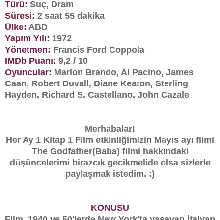
Türü:
Suç, Dram
Süresi:
2 saat 55 dakika
Ülke:
ABD
Yapım Yılı:
1972
Yönetmen:
Francis Ford Coppola
IMDb Puanı:
9,2 / 10
Oyuncular:
Marlon Brando, Al Pacino, James
Caan, Robert Duvall, Diane Keaton, Sterling
Hayden, Richard S. Castellano, John Cazale
Merhabalar!
Her Ay 1 Kitap 1 Film etkinliğimizin Mayıs ayı filmi
The Godfather(Baba) filmi hakkındaki
düşüncelerimi birazcık gecikmelide olsa sizlerle
paylaşmak istedim. :)
KONUSU
Film, 1940 ve 50'lerde New York'ta yaşayan İtalyan