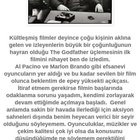
Kültleşmiş filmler deyince çoğu kişinin aklına
gelen ve izleyenlerin büyük bir çoğunluğunun
hayran olduğu The Godfather üçlemesinin ilk
filmini nihayet ben de izledim.
Al Pacino ve Marlon Brando gibi efsanevi
oyuncuların yer aldığı ve bu kadar sevilen bir film
olunca beklentim de epey yüksekti açıkçası.
İtiraf etmem gerekirse filmin başlarında
odaklanma sorunu yaşadım, kendimi zorlayarak
devam ettiğimde açılmaya başladı. Genel
anlamda sakin bir havada ilerlediği için aksiyon
sahneleri dışında benim heyecan verici bir seyir
olduğunu söyleyemem. Oyunculuklar, müzikler ve
çekim kalitesi çok iyi olsa da konusunu
düşündüğümde ne söylemem gerektiğini