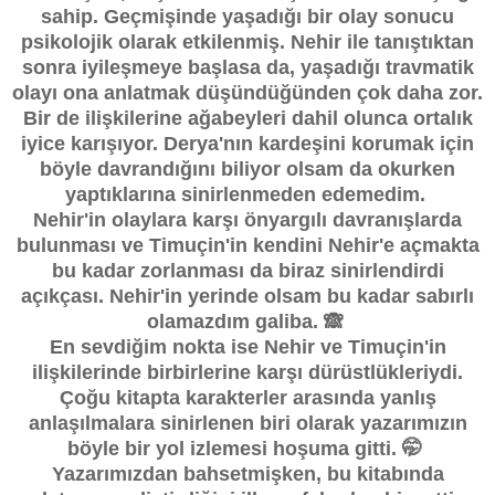
sahip. Geçmişinde yaşadığı bir olay sonucu
psikolojik olarak etkilenmiş. Nehir ile tanıştıktan
sonra iyileşmeye başlasa da, yaşadığı travmatik
olayı ona anlatmak düşündüğünden çok daha zor.
Bir de ilişkilerine ağabeyleri dahil olunca ortalık
iyice karışıyor. Derya'nın kardeşini korumak için
böyle davrandığını biliyor olsam da okurken
yaptıklarına sinirlenmeden edemedim.
Nehir'in olaylara karşı önyargılı davranışlarda
bulunması ve Timuçin'in kendini Nehir'e açmakta
bu kadar zorlanması da biraz sinirlendirdi
açıkçası. Nehir'in yerinde olsam bu kadar sabırlı
olamazdım galiba. 🙈
En sevdiğim nokta ise Nehir ve Timuçin'in
ilişkilerinde birbirlerine karşı dürüstlükleriydi.
Çoğu kitapta karakterler arasında yanlış
anlaşılmalara sinirlenen biri olarak yazarımızın
böyle bir yol izlemesi hoşuma gitti. 🤭
Yazarımızdan bahsetmişken, bu kitabında