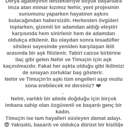
Derya ağabeyinin destekleriyle büyük başarılara
imza atan mimar kızımız Nehir, yeni projesinin
sunumunu yaparken hayatının aşkını
bulacağından habersizdir. Herkesten övgüleri
toplarken, gizemli bir adamdan aldığı eleştiri
karşısında hem sinirlenir hem de adamdan
oldukça etkilenir. Bu olaydan sonra tesadüfler
silsilesi sayesinde yeniden karşılaşan ikili
arasında bir aşk filizlenir. Tabiri caizse birbirine
ilaç gibi gelen Nehir ve Timuçin için aşk
kaçınılmazdır. Fakat her aşkta olduğu gibi ikilimizi
de sınayan zorluklar baş gösterir.
Nehir ve Timuçin'in aşkı tüm engelleri aşıp mutlu
sona erebilecek mi dersiniz? ❤️
.
Nehir, varlıklı bir ailede doğduğu için birçok
imkana sahip olan özgüvenli ve başarılı genç bir
kadın.
Timuçin ise tam hayalleri süsleyen damat adayı.
😎 Yakışıklı, başarılı ve oldukça dürüst bir kişiliğe