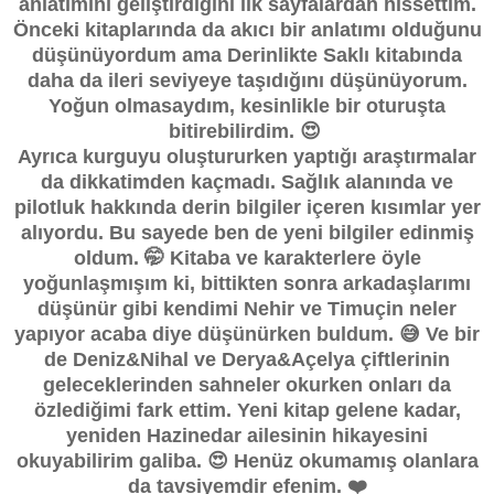
anlatımını geliştirdiğini ilk sayfalardan hissettim.
Önceki kitaplarında da akıcı bir anlatımı olduğunu
düşünüyordum ama Derinlikte Saklı kitabında
daha da ileri seviyeye taşıdığını düşünüyorum.
Yoğun olmasaydım, kesinlikle bir oturuşta
bitirebilirdim. 😍
Ayrıca kurguyu oluştururken yaptığı araştırmalar
da dikkatimden kaçmadı. Sağlık alanında ve
pilotluk hakkında derin bilgiler içeren kısımlar yer
alıyordu. Bu sayede ben de yeni bilgiler edinmiş
oldum. 🤭 Kitaba ve karakterlere öyle
yoğunlaşmışım ki, bittikten sonra arkadaşlarımı
düşünür gibi kendimi Nehir ve Timuçin neler
yapıyor acaba diye düşünürken buldum. 😅 Ve bir
de Deniz&Nihal ve Derya&Açelya çiftlerinin
geleceklerinden sahneler okurken onları da
özlediğimi fark ettim. Yeni kitap gelene kadar,
yeniden Hazinedar ailesinin hikayesini
okuyabilirim galiba. 😍 Henüz okumamış olanlara
da tavsiyemdir efenim. ❤️