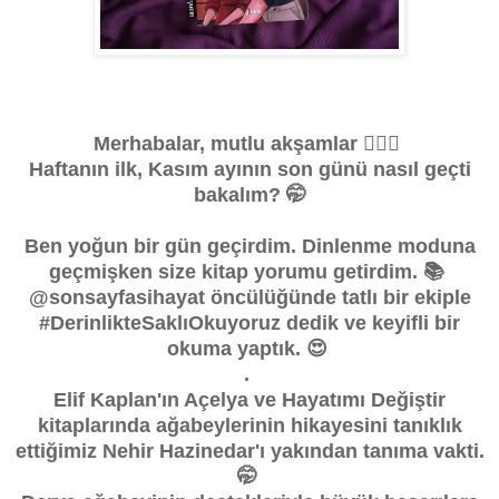
Merhabalar, mutlu akşamlar 🙋🏻‍♀️
Haftanın ilk, Kasım ayının son günü nasıl geçti
bakalım? 🤭
Ben yoğun bir gün geçirdim. Dinlenme moduna
geçmişken size kitap yorumu getirdim. 📚
@sonsayfasihayat öncülüğünde tatlı bir ekiple
#DerinlikteSaklıOkuyoruz dedik ve keyifli bir
okuma yaptık. 😍
.
Elif Kaplan'ın Açelya ve Hayatımı Değiştir
kitaplarında ağabeylerinin hikayesini tanıklık
ettiğimiz Nehir Hazinedar'ı yakından tanıma vakti.
🤭