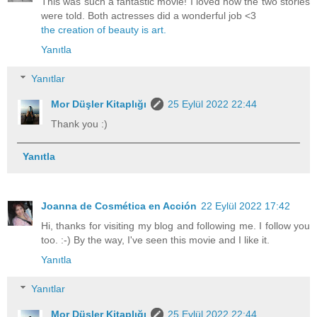
This was such a fantastic movie! I loved how the two stories
were told. Both actresses did a wonderful job <3
the creation of beauty is art.
Yanıtla
Yanıtlar
Mor Düşler Kitaplığı
25 Eylül 2022 22:44
Thank you :)
Yanıtla
Joanna de Cosmética en Acción
22 Eylül 2022 17:42
Hi, thanks for visiting my blog and following me. I follow you
too. :-) By the way, I've seen this movie and I like it.
Yanıtla
Yanıtlar
Mor Düşler Kitaplığı
25 Eylül 2022 22:44