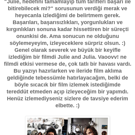
"Julie, hedefini tamamlayıp tüm tarifleri başarı ile
bitirebilecek mi?" sorusunun verdiği merak ve
heyecanla izlediğimi de belirtmem gerek.
Başarıları, başarısızlıkları, yorgunlukları ve
kırgınlıkları sonuna kadar hissettiren bir süreçti
onunkisi de. Ama sonucun ne olduğunu
söylemeyeyim, izleyeceklere sürpriz olsun. :)
Genel olarak severek ve büyük bir keyifle
izlediğim bir filmdi Julie and Julia. Vaoovv! ne
filmdi etkisi vermese de, çok tatlı bir havası vardı.
Bu yazıyı hazırlarken ve ileride film aklıma
geldiğinde tebessümle hatırlayacağım, belki de
böyle sıcacık bir film izlemek istediğimde
tereddüt etmeden açıp izleyeceğim bir yapımdı.
Henüz izlemediyseniz sizlere de tavsiye ederim
elbette. :)