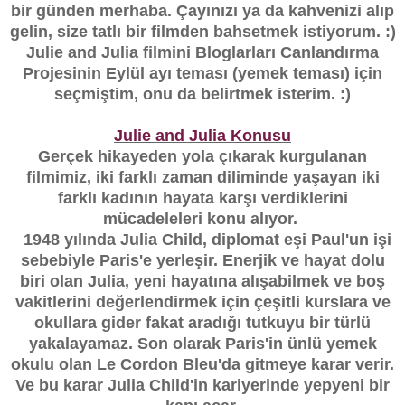
bir günden merhaba.
Çayınızı ya da kahvenizi alıp
gelin, size tatlı bir filmden bahsetmek istiyorum. :)
Julie and Julia filmini Bloglarları Canlandırma
Projesinin Eylül ayı teması (yemek teması) için
seçmiştim, onu da belirtmek isterim. :)
Julie and Julia Konusu
Gerçek hikayeden yola çıkarak kurgulanan
filmimiz, iki farklı zaman diliminde yaşayan iki
farklı kadının hayata karşı verdiklerini
mücadeleleri konu alıyor.
1948 yılında Julia Child, diplomat eşi Paul'un işi
sebebiyle Paris'e yerleşir. Enerjik ve hayat dolu
biri olan Julia, yeni hayatına alışabilmek ve boş
vakitlerini değerlendirmek için çeşitli kurslara ve
okullara gider fakat aradığı tutkuyu bir türlü
yakalayamaz. Son olarak Paris'in ünlü yemek
okulu olan Le Cordon Bleu'da gitmeye karar verir.
Ve bu karar Julia Child'in kariyerinde yepyeni bir