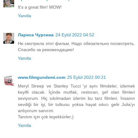
It's a great film! WOW!
Yanıtla
Лариса Чурсина
24 Eylül 2022 04:52
Не смотрела этот фильм. Надо обязательно посмотреть.
Спасибо за рекомендацию!
Yanıtla
www.filmgundemi.com
25 Eylül 2022 00:21
Meryl Streep ve Stanley Tucci 'yi aynı filmdeler, izlemek
keyifli olacak. İçinde mutfak, restoran, şef olan filmleri
seviyorum. Hiç sıkılmadan izlerim bu tarz filmleri. İnsanın
sevdiği bir işi, bir tutkusu yoksa hayat sıkıcı gelir Julia'yı
anlıyorum sanırım.
Tanıtım için çok teşekkürler;)
Yanıtla