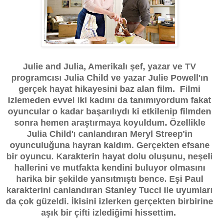
Julie and Julia, Amerikalı şef, yazar ve TV
programcısı Julia Child ve yazar Julie Powell'ın
gerçek hayat hikayesini baz alan film. Filmi
izlemeden evvel iki kadını da tanımıyordum fakat
oyuncular o kadar başarılıydı ki etkilenip filmden
sonra hemen araştırmaya koyuldum. Özellikle
Julia Child'ı canlandıran Meryl Streep'in
oyunculuğuna hayran kaldım. Gerçekten efsane
bir oyuncu. Karakterin hayat dolu oluşunu, neşeli
hallerini ve mutfakta kendini buluyor olmasını
harika bir şekilde yansıtmıştı bence. Eşi Paul
karakterini canlandıran Stanley Tucci ile uyumları
da çok güzeldi. İkisini izlerken gerçekten birbirine
aşık bir çifti izlediğimi hissettim.