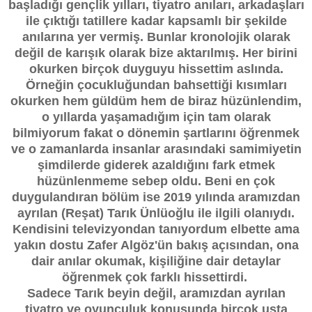
başladığı gençlik yılları, tiyatro anıları, arkadaşları
ile çıktığı tatillere kadar kapsamlı bir şekilde
anılarına yer vermiş. Bunlar kronolojik olarak
değil de karışık olarak bize aktarılmış. Her birini
okurken birçok duyguyu hissettim aslında.
Örneğin çocukluğundan bahsettiği kısımları
okurken hem güldüm hem de biraz hüzünlendim,
o yıllarda yaşamadığım için tam olarak
bilmiyorum fakat o dönemin şartlarını öğrenmek
ve o zamanlarda insanlar arasındaki samimiyetin
şimdilerde giderek azaldığını fark etmek
hüzünlenmeme sebep oldu. Beni en çok
duygulandıran bölüm ise 2019 yılında aramızdan
ayrılan (Reşat) Tarık Ünlüoğlu ile ilgili olanıydı.
Kendisini televizyondan tanıyordum elbette ama
yakın dostu Zafer Algöz'ün bakış açısından, ona
dair anılar okumak, kişiliğine dair detaylar
öğrenmek çok farklı hissettirdi.
Sadece Tarık beyin değil, aramızdan ayrılan
tiyatro ve oyunculuk konusunda birçok usta