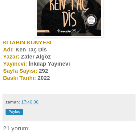
KİTABIN KÜNYESİ
Adı:
Ken Taç Dis
Yazar:
Zafer Algöz
Yayınevi:
İnkılap Yayınevi
Sayfa Sayısı:
292
Baskı Tarihi:
2022
zaman:
17:40:00
Paylaş
21 yorum: