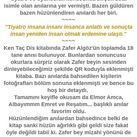
isimle olan anılarına yer vermişti. Bazen güldüren
bazen hüzünlendiren anılardı her biri.
~~~~
"Tiyatro insana insanı insanca anlattı ve sonuçta
insan yeniden insan olmak erdemine ulaştı."
~~~~
Ken Taç Dis kitabında Zafer Algöz'ün toplamda 18
tane anısı bulunuyor. Bunlardan sonuncusu
okurlara sürpriz olarak Zafer beyin sesinden
dinleyebileceğimiz şekilde QR koduyla eklenmişti
kitaba. Bazı anılarda bahsedilen kişilerin
fotoğrafları bölüm sonuna eklenmişti ve bence bu
hoş bir detaydı.
Tamamını keyifle okusam da Elmor Amca,
Albayımmm Emret ve Reşatım... başlıklı anılar
favorim oldu.
Hüzünlendiğim anılardan bahsedince belki de
kitap sanki hüzün ağırlıklı gibi geldi size fakat
öyle değildi tabii ki. Zafer bey mizahi yönünü de